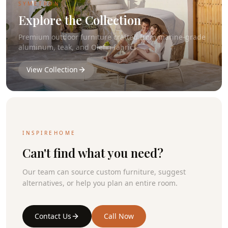
SYMETRON
Explore the Collection
Premium outdoor furniture crafted from marine-grade
aluminum, teak, and Olefin fabrics.
View Collection
INSPIREHOME
Can't find what you need?
Our team can source custom furniture, suggest
alternatives, or help you plan an entire room.
Contact Us
Call Now