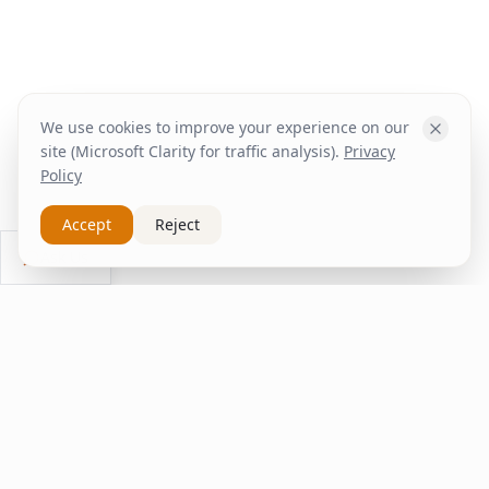
We use cookies to improve your experience on our
site (Microsoft Clarity for traffic analysis).
Privacy
Policy
Accept
Reject
Ask Us
inspire
home
ΚΑΠΛΑΝΤΖΉΣ
We transform your spaces into unique experiences
with quality furniture and decor.