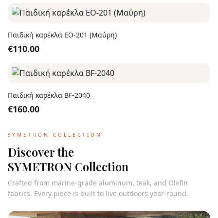
Παιδική καρέκλα EO-201 (Μαύρη)
€
110.00
Παιδική καρέκλα BF-2040
€
160.00
SYMETRON COLLECTION
Discover the
SYMETRON Collection
Crafted from marine-grade aluminum, teak, and Olefin
fabrics. Every piece is built to live outdoors year-round.