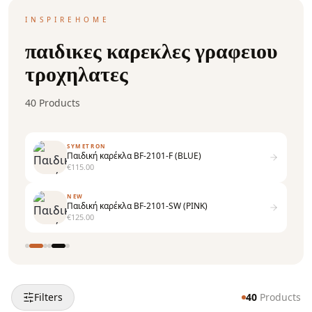
INSPIREHOME
παιδικες καρεκλες γραφειου
τροχηλατες
40
Products
SYMETRON
Παιδική καρέκλα BF-2101-F (BLUE)
€
115.00
NEW
Παιδική καρέκλα BF-2101-SW (PINK)
€
125.00
Filters
40
Products