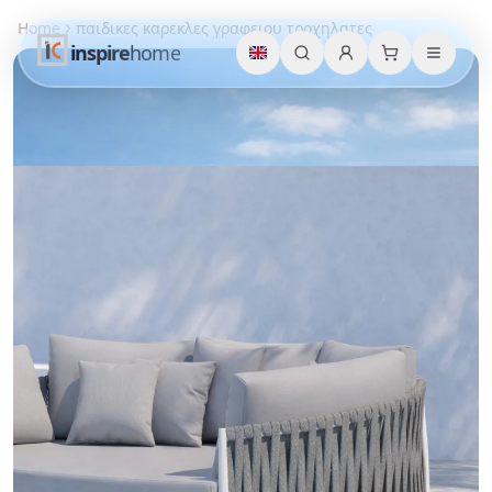
Home
παιδικες καρεκλες γραφειου τροχηλατες
inspire
home