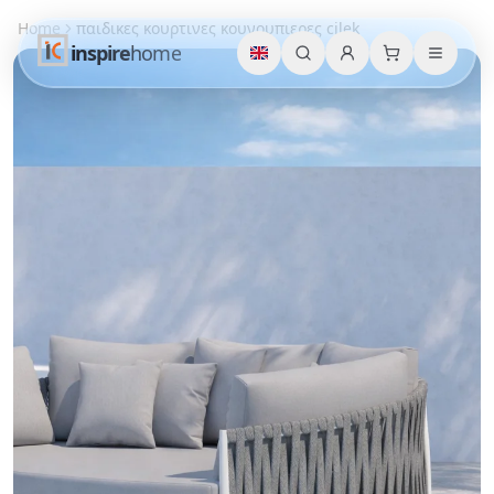
Home
παιδικες κουρτινες κουνουπιερες cilek
inspire
home