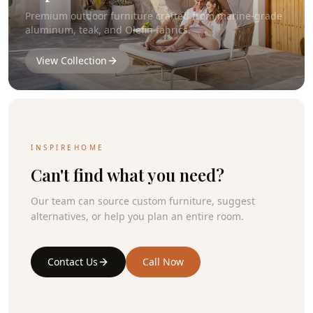
Premium outdoor furniture crafted from marine-grade
aluminum, teak, and Olefin fabrics.
View Collection
INSPIREHOME
Can't find what you need?
Our team can source custom furniture, suggest
alternatives, or help you plan an entire room.
Contact Us
Call Now