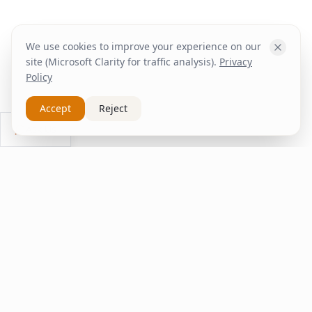
We use cookies to improve your experience on our
site (Microsoft Clarity for traffic analysis).
Privacy
Policy
Accept
Reject
Ask Us
inspire
home
ΚΑΠΛΑΝΤΖΉΣ
We transform your spaces into unique experiences
with quality furniture and decor.