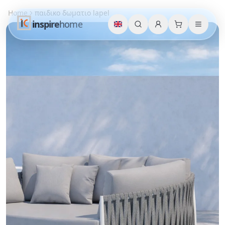
Home
παιδικο δωματιο lapel
inspire
home