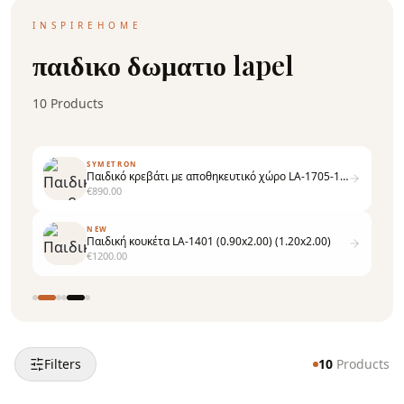
INSPIREHOME
παιδικο δωματιο lapel
10
Products
SYMETRON
Παιδικό κρεβάτι με αποθηκευτικό χώρο LA-1705-1305 (1.00Χ2.00)
€
890.00
NEW
Παιδική κουκέτα LA-1401 (0.90x2.00) (1.20x2.00)
€
1200.00
Filters
10
Products