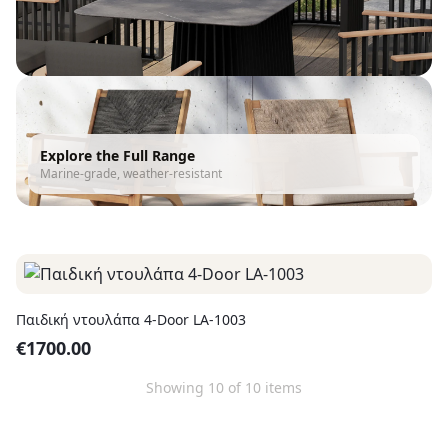
Explore the Full Range
Marine-grade, weather-resistant
Παιδική ντουλάπα 4-Door LA-1003
€
1700.00
Showing
10
of
10
items