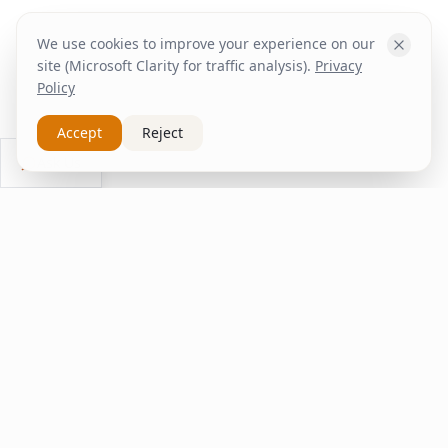
We use cookies to improve your experience on our
site (Microsoft Clarity for traffic analysis).
Privacy
Policy
Accept
Reject
Ask Us
inspire
home
ΚΑΠΛΑΝΤΖΉΣ
We transform your spaces into unique experiences
with quality furniture and decor.