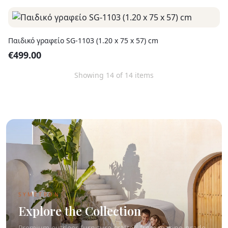
Παιδικό γραφείο SG-1103 (1.20 x 75 x 57) cm
€
499.00
Showing
14
of
14
items
SYMETRON
Explore the Collection
Premium outdoor furniture crafted from marine-grade