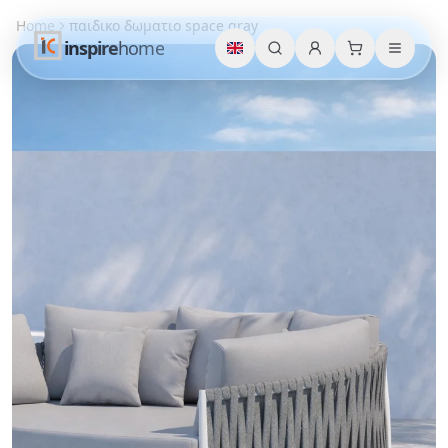
Home
παιδικο δωματιο space gray
inspire
home