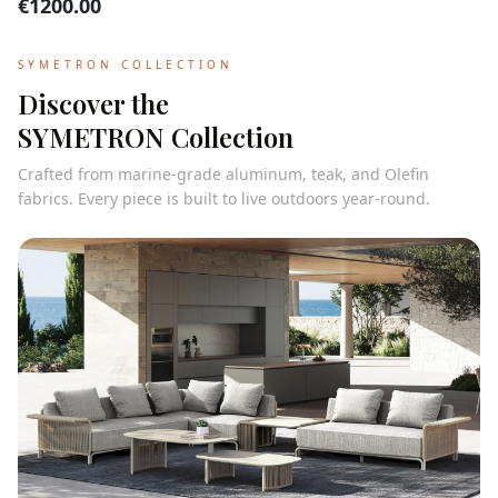
€
1200.00
SYMETRON COLLECTION
Discover the
SYMETRON Collection
Crafted from marine-grade aluminum, teak, and Olefin
fabrics. Every piece is built to live outdoors year-round.