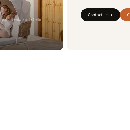
Contact Us
C
num, teak, and Olefin