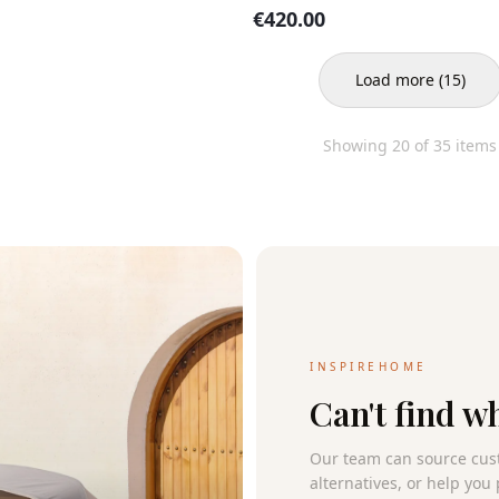
€
420.00
Load more
(
15
)
Showing
20
of
35
items
INSPIREHOME
Can't find w
Our team can source cus
alternatives, or help you