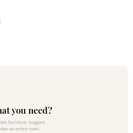
hat you need?
tom furniture, suggest
 plan an entire room.