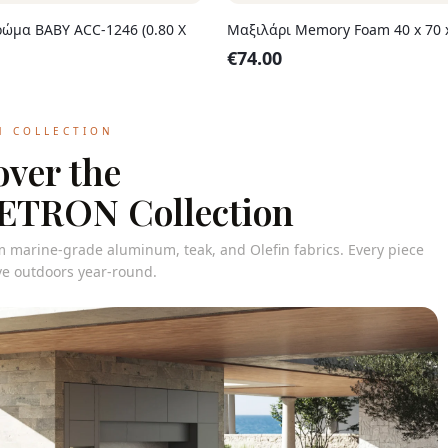
ρώμα ΒΑΒΥ ACC-1246 (0.80 X
Μαξιλάρι Memory Foam 40 x 70 
€
74.00
N COLLECTION
over the
TRON Collection
m marine-grade aluminum, teak, and Olefin fabrics. Every piece
live outdoors year-round.