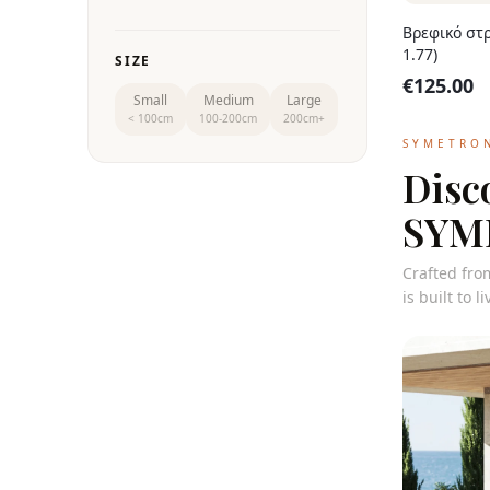
Βρεφικό στ
1.77)
SIZE
€
125.00
Small
Medium
Large
< 100cm
100-200cm
200cm+
SYMETRO
Disc
SYME
Crafted fro
is built to 