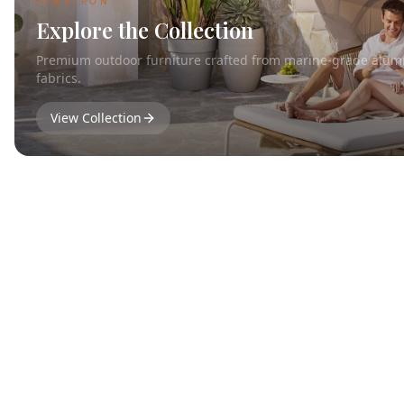
SYMETRON
Explore the Collection
Premium outdoor furniture crafted from marine-grade alumi
fabrics.
View Collection